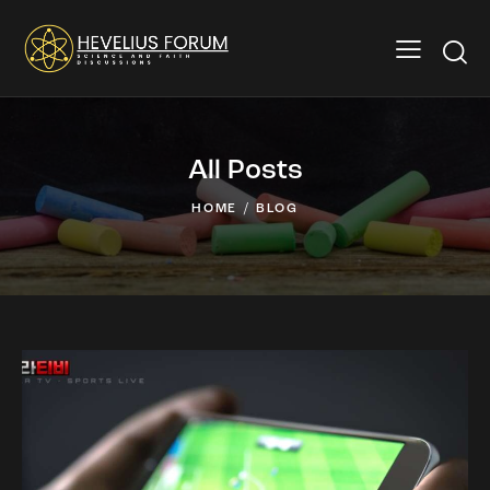
All Posts
HOME
BLOG