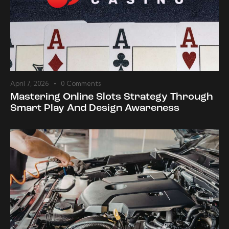
April 7, 2026
0
Comments
Mastering Online Slots Strategy Through
Smart Play And Design Awareness