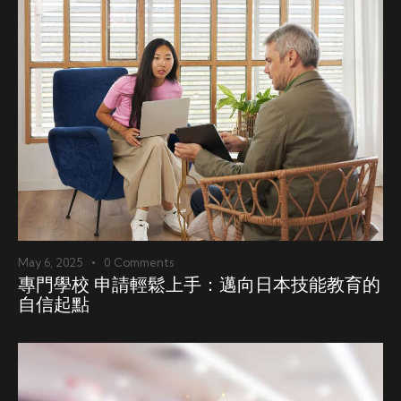
May 6, 2025
0
Comments
專門學校 申請輕鬆上手：邁向日本技能教育的
自信起點