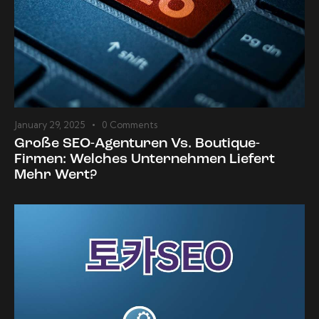
January 29, 2025
0
Comments
Große SEO-Agenturen Vs. Boutique-
Firmen: Welches Unternehmen Liefert
Mehr Wert?