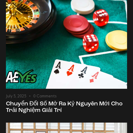
July 5, 2025
0
Comments
Chuyển Đổi Số Mở Ra Kỷ Nguyên Mới Cho
Trải Nghiệm Giải Trí