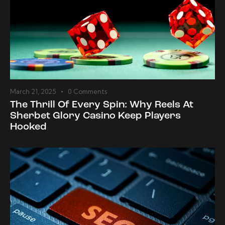
March 21, 2025
0
Comments
The Thrill Of Every Spin: Why Reels At
Sherbet Glory Casino Keep Players
Hooked