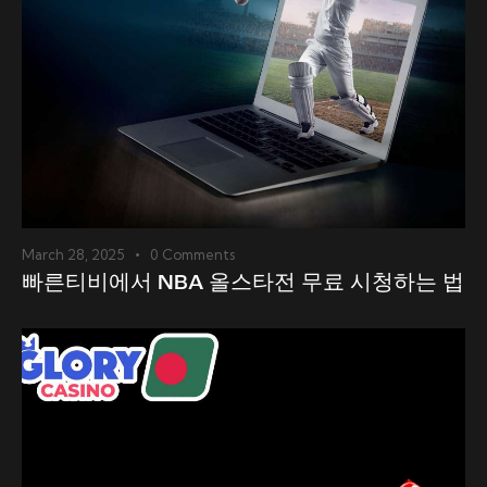
March 28, 2025
0
Comments
빠른티비에서 NBA 올스타전 무료 시청하는 법