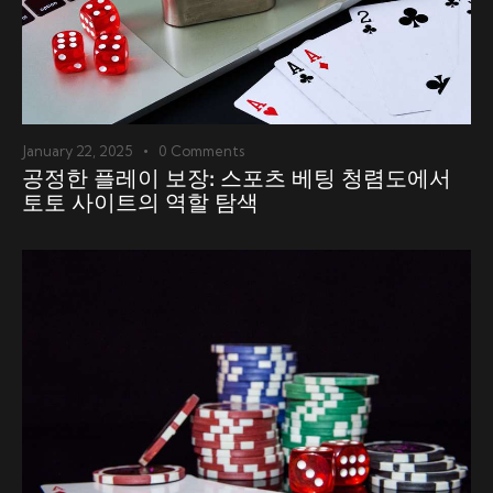
January 22, 2025
0
Comments
공정한 플레이 보장: 스포츠 베팅 청렴도에서
토토 사이트의 역할 탐색