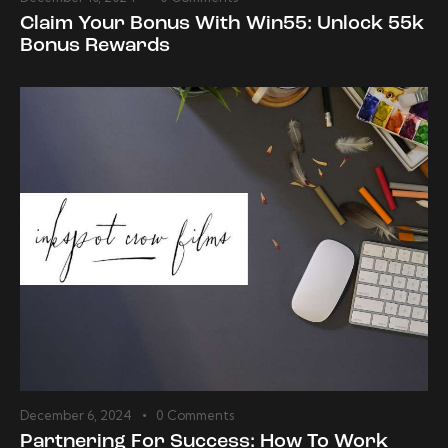
Claim Your Bonus With Win55: Unlock 55k
Bonus Rewards
December 6, 2024
0
Comments
Partnering For Success: How To Work