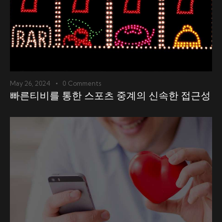
May 26, 2024
0
Comments
빠른티비를 통한 스포츠 중계의 신속한 접근성